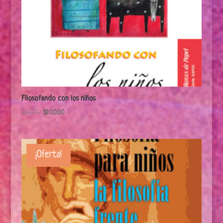
Filosofando con los niños
$
150.00
$
100.00
¡Oferta!